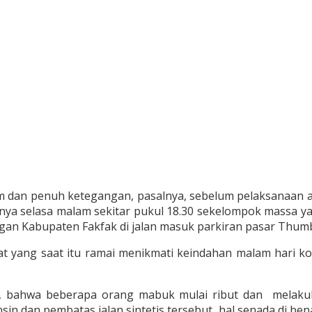
am dan penuh ketegangan, pasalnya, sebelum pelaksanaan 
tnya selasa malam sekitar pukul 18.30 sekelompok massa y
gan Kabupaten Fakfak di jalan masuk parkiran pasar Thumb
yang saat itu ramai menikmati keindahan malam hari kota 
, bahwa beberapa orang mabuk mulai ribut dan melakuk
 dan pembatas jalan sintetis tersebut, hal senada di ben