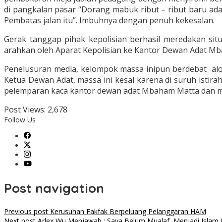
di pangkalan pasar “Dorang mabuk ribut – ribut baru ad
Pembatas jalan itu”. Imbuhnya dengan penuh kekesalan.
Gerak tanggap pihak kepolisian berhasil meredakan sit
arahkan oleh Aparat Kepolisian ke Kantor Dewan Adat Mb
Penelusuran media, kelompok massa inipun berdebat a
Ketua Dewan Adat, massa ini kesal karena di suruh istir
pelemparan kaca kantor dewan adat Mbaham Matta dan m
Post Views:
2,678
Follow Us
Post navigation
Previous post
Kerusuhan Fakfak Berpeluang Pelanggaran HAM
Next post
Arlex Wu Menjawab : Saya Belum Mualaf, Menjadi Islam 