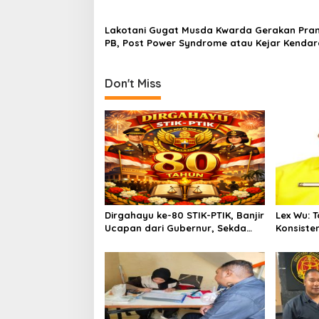
Lakotani Gugat Musda Kwarda Gerakan Pra
PB, Post Power Syndrome atau Kejar Kenda
Politik?
Don't Miss
Dirgahayu ke-80 STIK-PTIK, Banjir
Lex Wu:
Ucapan dari Gubernur, Sekda
Konsiste
hingga Kapolda.
pakai Se
MenCoblo
Kuning.