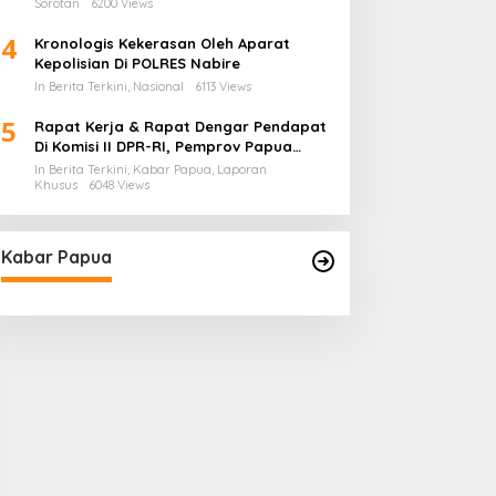
Sorotan
6200 Views
4
Kronologis Kekerasan Oleh Aparat
Kepolisian Di POLRES Nabire
In Berita Terkini, Nasional
6113 Views
5
Rapat Kerja & Rapat Dengar Pendapat
Di Komisi II DPR-RI, Pemprov Papua
Barat Tunjukkan Keberpihakan
In Berita Terkini, Kabar Papua, Laporan
Terhadap Aspirasi Masyarakat!
Khusus
6048 Views
Kabar Papua