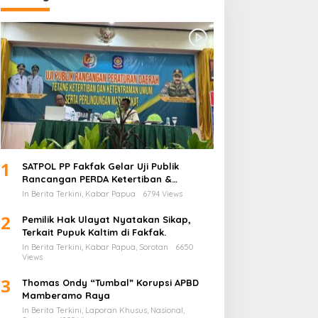
1
SATPOL PP Fakfak Gelar Uji Publik
Rancangan PERDA Ketertiban &
Ketentraman serta Perlindungan
In Berita Terkini, Kabar Papua
6794 Views
Masyarakat
2
Pemilik Hak Ulayat Nyatakan Sikap,
Terkait Pupuk Kaltim di Fakfak.
In Berita Terkini, Kabar Papua, Sorotan
6650
Views
3
Thomas Ondy “Tumbal” Korupsi APBD
Mamberamo Raya
In Berita Terkini, Laporan Khusus, Nasional,