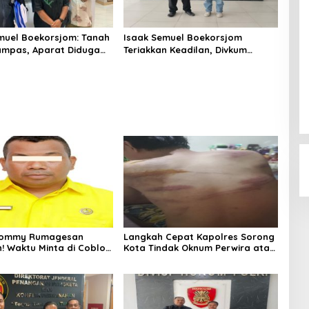
muel Boekorsjom: Tanah
Isaak Semuel Boekorsjom
ampas, Aparat Diduga
Teriakkan Keadilan, Divkum
Mafia, Kasus Kini Jadi
Mabes Polri Diminta Jadi
s ATR/BPN
Benteng Perlindungan Hukum
 Tommy Rumagesan
Langkah Cepat Kapolres Sorong
n! Waktu Minta di Coblos
Kota Tindak Oknum Perwira atas
ragam Kuning, Waktu
Dugaan Kekerasan Brutal
s Juga pakai Kaos
Terhadap Anak