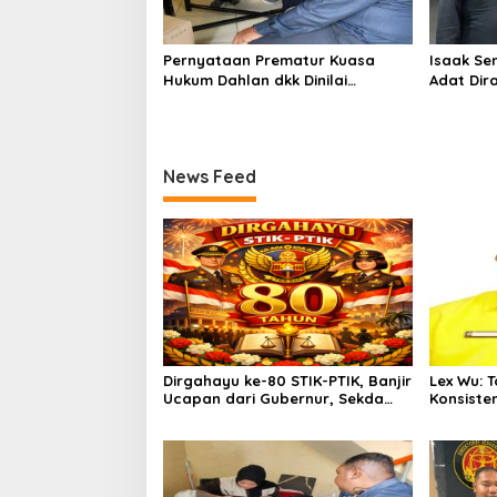
Pernyataan Prematur Kuasa
Isaak Se
Hukum Dahlan dkk Dinilai
Adat Dir
Menyesatkan, Putusan PK Isaak
Lindungi 
Boekorsjom Belum Dipublikasikan
Priorita
News Feed
Dirgahayu ke-80 STIK-PTIK, Banjir
Lex Wu:
Ucapan dari Gubernur, Sekda
Konsiste
hingga Kapolda.
pakai Se
MenCoblo
Kuning.