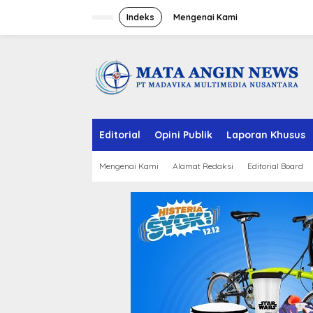
S
k
Indeks
Mengenai Kami
i
p
t
o
c
o
n
t
e
Editorial
Opini Publik
Laporan Khusus
n
t
Mengenai Kami
Alamat Redaksi
Editorial Board