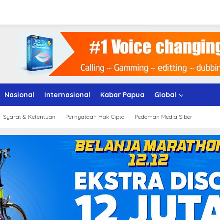
Nasional
Internasional
Kabar Papua
Global
Syarat & Ketentuan
Pernyataan Hak Cipta
Pedoman Media Siber