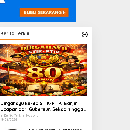
Berita Terkini
Dirgahayu ke-80 STIK-PTIK, Banjir
Ucapan dari Gubernur, Sekda hingga
Kapolda.
In Berita Terkini, Nasional
18/06/2026