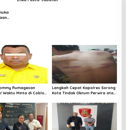
muka
raan
 Tommy Rumagesan
Langkah Cepat Kapolres Sorong
n! Waktu Minta di Coblos
Kota Tindak Oknum Perwira atas
ragam Kuning, Waktu
Dugaan Kekerasan Brutal
s Juga pakai Kaos
Terhadap Anak