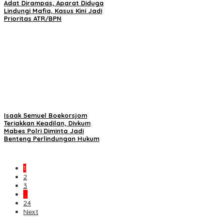
Adat Dirampas, Aparat Diduga
Lindungi Mafia, Kasus Kini Jadi
Prioritas ATR/BPN
Isaak Semuel Boekorsjom
Teriakkan Keadilan, Divkum
Mabes Polri Diminta Jadi
Benteng Perlindungan Hukum
1
2
3
…
24
Next