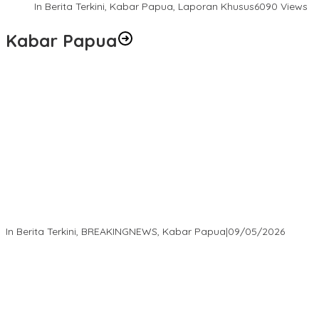
In Berita Terkini, Kabar Papua, Laporan Khusus
6090 Views
Kabar Papua
Langkah Cepat Kapolres Sorong Kota Tindak Oknum Perwira
atas Dugaan Kekerasan Brutal Terhadap Anak
In Berita Terkini, BREAKINGNEWS, Kabar Papua
|
09/05/2026