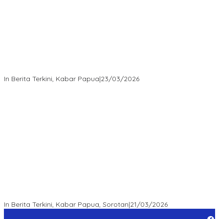
“MRP PBD dan Wakil Bupati Tambrauw Antar Warga Kembali ke
Kampung dengan Damai”
In Berita Terkini, Kabar Papua
|
23/03/2026
“Survei Etos: Publik Apresiasi Kepemimpinan Kapolda Papua
Barat Daya – Figur Mendengar, Melayani, dan Bekerja sebagai
Role Model Jajaran POLDA”
In Berita Terkini, Kabar Papua, Sorotan
|
21/03/2026