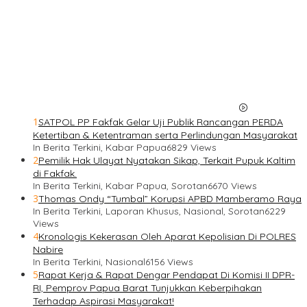
1
SATPOL PP Fakfak Gelar Uji Publik Rancangan PERDA
Ketertiban & Ketentraman serta Perlindungan Masyarakat
In Berita Terkini, Kabar Papua
6829 Views
2
Pemilik Hak Ulayat Nyatakan Sikap, Terkait Pupuk Kaltim
di Fakfak.
In Berita Terkini, Kabar Papua, Sorotan
6670 Views
3
Thomas Ondy “Tumbal” Korupsi APBD Mamberamo Raya
In Berita Terkini, Laporan Khusus, Nasional, Sorotan
6229
Views
4
Kronologis Kekerasan Oleh Aparat Kepolisian Di POLRES
Nabire
In Berita Terkini, Nasional
6156 Views
5
Rapat Kerja & Rapat Dengar Pendapat Di Komisi II DPR-
RI, Pemprov Papua Barat Tunjukkan Keberpihakan
Terhadap Aspirasi Masyarakat!