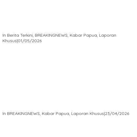
Isaak Semuel Boekorsjom: Tanah Adat Dirampas, Aparat Diduga
Lindungi Mafia, Kasus Kini Jadi Prioritas ATR/BPN
In Berita Terkini, BREAKINGNEWS, Kabar Papua, Laporan
Khusus
|
01/05/2026
Isaak Semuel Boekorsjom Teriakkan Keadilan, Divkum Mabes
Polri Diminta Jadi Benteng Perlindungan Hukum
In BREAKINGNEWS, Kabar Papua, Laporan Khusus
|
23/04/2026