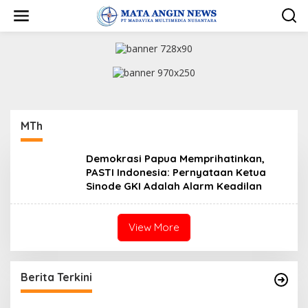
S
k
i
p
t
o
c
o
n
t
MTh
e
n
t
Demokrasi Papua Memprihatinkan,
PASTI Indonesia: Pernyataan Ketua
Sinode GKI Adalah Alarm Keadilan
View More
Berita Terkini