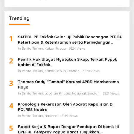
Trending
1
SATPOL PP Fakfak Gelar Uji Publik Rancangan PERDA
Ketertiban & Ketentraman serta Perlindungan
Masyarakat
In Berita Terkini, Kabar Papua
6824 Views
2
Pemilik Hak Ulayat Nyatakan Sikap, Terkait Pupuk
Kaltim di Fakfak.
In Berita Terkini, Kabar Papua, Sorotan
6670 Views
3
Thomas Ondy “Tumbal” Korupsi APBD Mamberamo
Raya
In Berita Terkini, Laporan Khusus, Nasional, Sorotan
6221 Views
4
Kronologis Kekerasan Oleh Aparat Kepolisian Di
POLRES Nabire
In Berita Terkini, Nasional
6149 Views
5
Rapat Kerja & Rapat Dengar Pendapat Di Komisi II
DPR-RI, Pemprov Papua Barat Tunjukkan