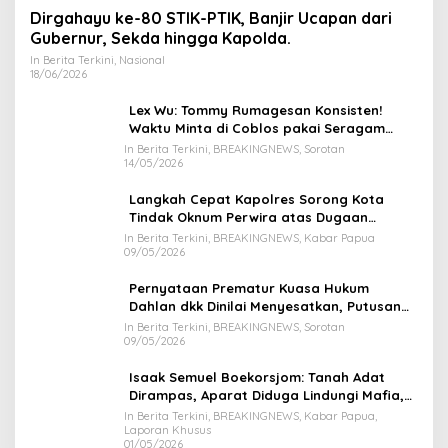
Dirgahayu ke-80 STIK-PTIK, Banjir Ucapan dari
Gubernur, Sekda hingga Kapolda.
In Berita Terkini, Nasional
18/06/2026
Lex Wu: Tommy Rumagesan Konsisten!
Waktu Minta di Coblos pakai Seragam
Kuning, Waktu MenCoblos Juga pakai Kaos
In Berita Terkini, BREAKINGNEWS, Sorotan
14/05/2026
Kuning.
Langkah Cepat Kapolres Sorong Kota
Tindak Oknum Perwira atas Dugaan
Kekerasan Brutal Terhadap Anak
In Berita Terkini, BREAKINGNEWS, Kabar Papua
09/05/2026
Pernyataan Prematur Kuasa Hukum
Dahlan dkk Dinilai Menyesatkan, Putusan
PK Isaak Boekorsjom Belum Dipublikasikan
In Berita Terkini, BREAKINGNEWS, Sorotan
09/05/2026
Isaak Semuel Boekorsjom: Tanah Adat
Dirampas, Aparat Diduga Lindungi Mafia,
Kasus Kini Jadi Prioritas ATR/BPN
In Berita Terkini, BREAKINGNEWS, Kabar Papua,
Laporan Khusus
01/05/2026