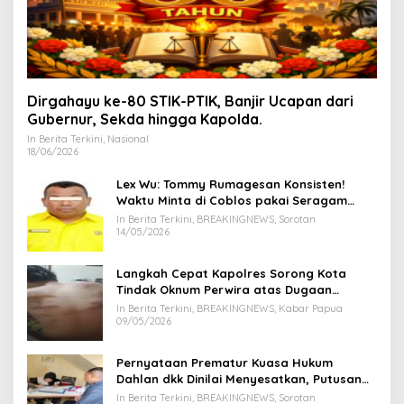
Dirgahayu ke-80 STIK-PTIK, Banjir Ucapan dari
Gubernur, Sekda hingga Kapolda.
In Berita Terkini, Nasional
18/06/2026
Lex Wu: Tommy Rumagesan Konsisten!
Waktu Minta di Coblos pakai Seragam
Kuning, Waktu MenCoblos Juga pakai Kaos
In Berita Terkini, BREAKINGNEWS, Sorotan
Kuning.
14/05/2026
Langkah Cepat Kapolres Sorong Kota
Tindak Oknum Perwira atas Dugaan
Kekerasan Brutal Terhadap Anak
In Berita Terkini, BREAKINGNEWS, Kabar Papua
09/05/2026
Pernyataan Prematur Kuasa Hukum
Dahlan dkk Dinilai Menyesatkan, Putusan
PK Isaak Boekorsjom Belum Dipublikasikan
In Berita Terkini, BREAKINGNEWS, Sorotan