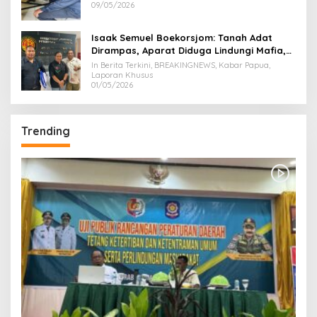
09/05/2026
Isaak Semuel Boekorsjom: Tanah Adat
Dirampas, Aparat Diduga Lindungi Mafia,
Kasus Kini Jadi Prioritas ATR/BPN
In Berita Terkini, BREAKINGNEWS, Kabar Papua,
Laporan Khusus
01/05/2026
Trending