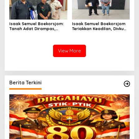
Isaak Semuel Boekorsjom:
Isaak Semuel Boekorsjom
Tanah Adat Dirampas,
Teriakkan Keadilan, Divkum
Aparat Diduga Lindungi
Mabes Polri Diminta Jadi
Mafia, Kasus Kini Jadi
Benteng Perlindungan
Prioritas ATR/BPN
Hukum
View More
Berita Terkini