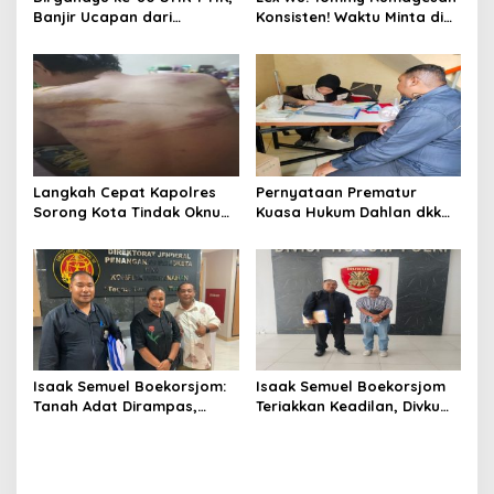
Banjir Ucapan dari
Konsisten! Waktu Minta di
Gubernur, Sekda hingga
Coblos pakai Seragam
Kapolda.
Kuning, Waktu MenCoblos
Juga pakai Kaos Kuning.
Langkah Cepat Kapolres
Pernyataan Prematur
Sorong Kota Tindak Oknum
Kuasa Hukum Dahlan dkk
Perwira atas Dugaan
Dinilai Menyesatkan,
Kekerasan Brutal Terhadap
Putusan PK Isaak
Anak
Boekorsjom Belum
Dipublikasikan
Isaak Semuel Boekorsjom:
Isaak Semuel Boekorsjom
Tanah Adat Dirampas,
Teriakkan Keadilan, Divkum
Aparat Diduga Lindungi
Mabes Polri Diminta Jadi
Mafia, Kasus Kini Jadi
Benteng Perlindungan
Prioritas ATR/BPN
Hukum