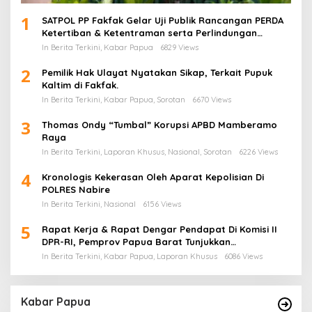
1
SATPOL PP Fakfak Gelar Uji Publik Rancangan PERDA
Ketertiban & Ketentraman serta Perlindungan
Masyarakat
In Berita Terkini, Kabar Papua
6829 Views
2
Pemilik Hak Ulayat Nyatakan Sikap, Terkait Pupuk
Kaltim di Fakfak.
In Berita Terkini, Kabar Papua, Sorotan
6670 Views
3
Thomas Ondy “Tumbal” Korupsi APBD Mamberamo
Raya
In Berita Terkini, Laporan Khusus, Nasional, Sorotan
6226 Views
4
Kronologis Kekerasan Oleh Aparat Kepolisian Di
POLRES Nabire
In Berita Terkini, Nasional
6156 Views
5
Rapat Kerja & Rapat Dengar Pendapat Di Komisi II
DPR-RI, Pemprov Papua Barat Tunjukkan
Keberpihakan Terhadap Aspirasi Masyarakat!
In Berita Terkini, Kabar Papua, Laporan Khusus
6086 Views
Kabar Papua