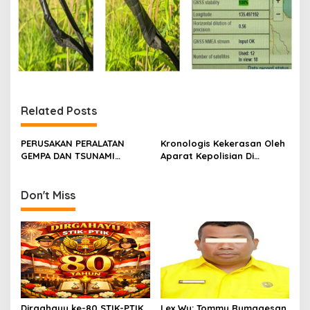
Related Posts
PERUSAKAN PERALATAN
Kronologis Kekerasan Oleh
GEMPA DAN TSUNAMI
Aparat Kepolisian Di
KEMBALI TERJADI, KINI DI
POLRES Nabire
NABIRE!
Don't Miss
Dirgahayu ke-80 STIK-PTIK,
Lex Wu: Tommy Rumagesan