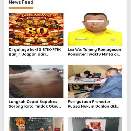
News Feed
Dirgahayu ke-80 STIK-PTIK,
Lex Wu: Tommy Rumagesan
Banjir Ucapan dari
Konsisten! Waktu Minta di
Gubernur, Sekda hingga
Coblos pakai Seragam
Kapolda.
Kuning, Waktu MenCoblos
Juga pakai Kaos Kuning.
Langkah Cepat Kapolres
Pernyataan Prematur
Sorong Kota Tindak Oknum
Kuasa Hukum Dahlan dkk
Perwira atas Dugaan
Dinilai Menyesatkan,
Kekerasan Brutal Terhadap
Putusan PK Isaak
Anak
Boekorsjom Belum
Dipublikasikan